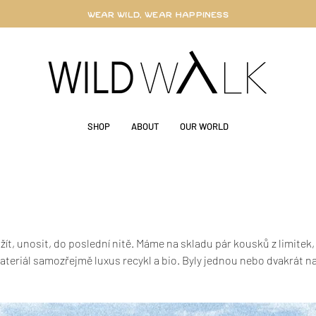
WEAR WILD, WEAR HAPPINESS
SHOP
ABOUT
OUR WORLD
ít, unosit, do poslední nitě. Máme na skladu pár kousků z limitek,
teriál samozřejmě luxus recykl a bio. Byly jednou nebo dvakrát n
 divokou možnost pořídit si tyto parády za lepší cenu. Koukněte, tř
ně pro sebe.