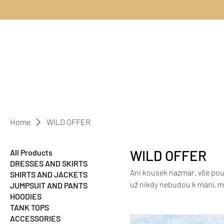
Home
WILD OFFER
WILD OFFER
All Products
DRESSES AND SKIRTS
Ani kousek nazmar, vše použ
SHIRTS AND JACKETS
už nikdy nebudou k mání. ma
JUMPSUIT AND PANTS
HOODIES
slunci při focení. Nabízíme
TANK TOPS
najdete divoký kousek přes
ACCESSORIES