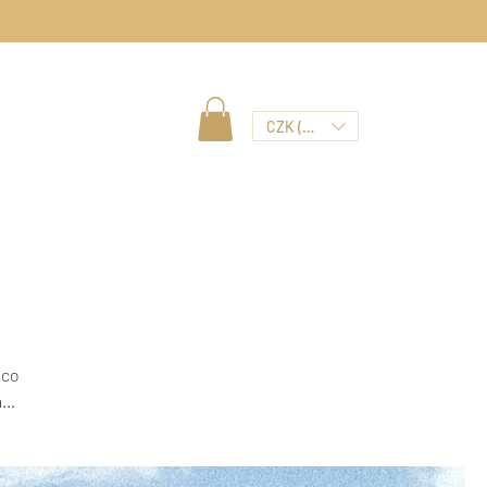
CZK (Kč)
 co
a
eba