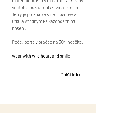
materiálem, který má z rubové strany
viditelná očka. Teplákovina Trench
Terry je pružná ve směru osnovy a
útku a vhodným ke každodennímu
nošení.
Péče: perte v pračce na 30°, nebělte.
wear with wild heart and smile
Další info
Vyrobeno u nás doma v ČR.
Uvnitř potištěná etiketa ze zbytků
legín. která připomíná hedvábí.
Na spodním díle etiketa WLDWLK z
pratelného papíru.
Z každého prodaného kousku
putuje 50 Kč
email:
hello@wildwalk.eu