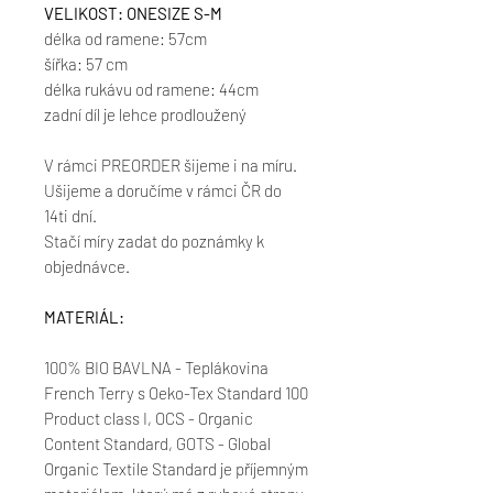
VELIKOST: ONESIZE S-M
délka od ramene: 57cm
šířka: 57 cm
délka rukávu od ramene: 44cm
zadní díl je lehce prodloužený
V rámci PREORDER šijeme i na míru.
Ušijeme a doručíme v rámci ČR do
14ti dní.
Stačí míry zadat do poznámky k
objednávce.
MATERIÁL:
100% BIO BAVLNA - Teplákovina
French Terry s Oeko-Tex Standard 100
Product class I, OCS - Organic
Content Standard, GOTS - Global
Organic Textile Standard je příjemným