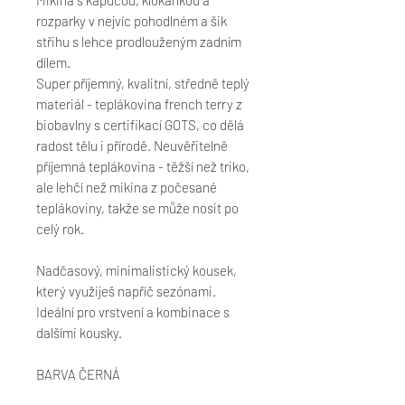
rozparky v nejvíc pohodlném a šik
střihu s lehce prodlouženým zadním
dílem.
Super příjemný, kvalitní, středně teplý
materiál - teplákovina french terry z
biobavlny s certifikací GOTS, co dělá
radost tělu i přírodě. Neuvěřitelně
příjemná teplákovina - těžší než triko,
ale lehčí než mikina z počesané
teplákoviny, takže se může nosit po
celý rok.
Nadčasový, minimalistický kousek,
který využiješ napříč sezónami.
Ideální pro vrstvení a kombinace s
dalšími kousky.
BARVA ČERNÁ