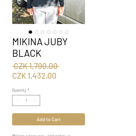
MIKINA JUBY
BLACK
Regular
 CZK 1,790.00 
Sale
Price
CZK 1,432.00
Price
Quantity
*
Add to Cart
Mikina s kapucou, klokankou a