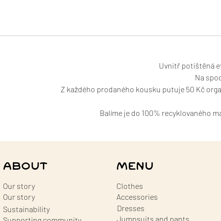
Uvnitř potištěná e
Na spod
Z každého prodaného kousku putuje 50 Kč organ
Balíme je do 100% recyklovaného mate
ABOUT
MENU
Our story
Clothes
Our story
Accessories
Dresses
Sustainability
Jumpsuits and pants
Supporting community