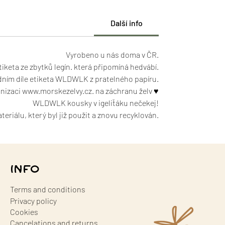
Další info
Vyrobeno u nás doma v ČR.
tiketa ze zbytků legín. která připomíná hedvábí.
ním díle etiketa WLDWLK z pratelného papíru.
izaci www.morskezelvy.cz. na záchranu želv ♥
WLDWLK kousky v igeliťáku nečekej!
riálu, který byl již použit a znovu recyklován.
INFO
Terms and conditions
Privacy policy
Cookies
Cancelations and returns