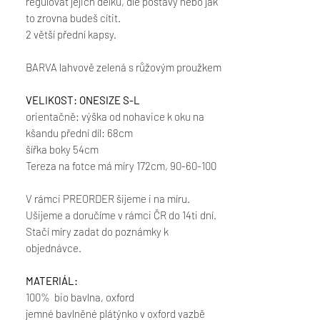
regulovat jejich délku, dle postavy nebo jak
to zrovna budeš cítit.
2 větší přední kapsy.
BARVA lahvově zelená s růžovým proužkem
VELIKOST: ONESIZE S-L
orientačně: výška od nohavice k oku na
kšandu přední díl: 68cm
šířka boky 54cm
Tereza na fotce má míry 172cm, 90-60-100
V rámci PREORDER šijeme i na míru.
Ušijeme a doručíme v rámci ČR do 14ti dní.
Stačí míry zadat do poznámky k
objednávce.
MATERIÁL:
100% bio bavlna, oxford
jemné bavlněné plátýnko v oxford vazbě