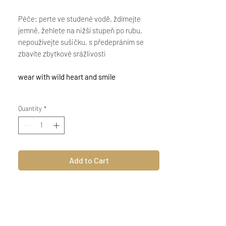
Péče: perte ve studené vodě, ždímejte
jemně, žehlete na nižší stupeň po rubu,
nepoužívejte sušičku, s předepráním se
zbavíte zbytkové srážlivosti
wear with wild heart and smile
Quantity
*
Add to Cart