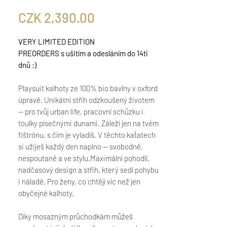
Price
CZK 2,390.00
VERY LIMITED EDITION
PREORDERS s ušitím a odesláním do 14ti
dnů :)
Playsuit kalhoty ze 100% bio bavlny v oxford
úpravě. Unikátní střih odzkoušený životem
— pro tvůj urban life, pracovní schůzku i
toulky písečnými dunami. Záleží jen na tvém
fištrónu, s čím je vyladíš. V těchto kaťatech
si užiješ každý den naplno — svobodně,
nespoutaně a ve stylu.Maximální pohodlí,
nadčasový design a střih, který sedí pohybu
i náladě. Pro ženy, co chtějí víc než jen
obyčejné kalhoty.
Díky mosazným průchodkám můžeš