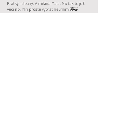
Krátký i dlouhý. A mikina Maia. No tak to je 5
věcí no. Míň prostě vybrat neumím 🤣🤭
email:
hello@wildwalk.eu
ABOUT
Náš příběh
Our world
Udržitelnost
Podporujeme
Journal
Sound
Kontakt