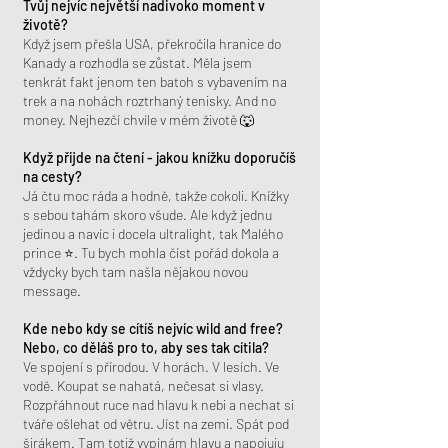
Tvůj nejvíc největší nadivoko moment v
životě?
Když jsem přešla USA, překročila hranice do
Kanady a rozhodla se zůstat. Měla jsem
tenkrát fakt jenom ten batoh s vybavením na
trek a na nohách roztrhaný tenisky. And no
money. Nejhezčí chvíle v mém životě 🐺
Když přijde na čtení - jakou knížku doporučíš
na cesty?
Já čtu moc ráda a hodně, takže cokoli. Knížky
s sebou tahám skoro všude. Ale když jednu
jedinou a navíc i docela ultralight, tak Malého
prince ⭐️. Tu bych mohla číst pořád dokola a
vždycky bych tam našla nějakou novou
message.
Kde nebo kdy se cítíš nejvíc wild and free?
Nebo, co děláš pro to, aby ses tak cítila?
Ve spojení s přírodou. V horách. V lesích. Ve
vodě. Koupat se nahatá, nečesat si vlasy.
Rozpřáhnout ruce nad hlavu k nebi a nechat si
tváře ošlehat od větru. Jíst na zemi. Spát pod
širákem. Tam totiž vypínám hlavu a napojuju