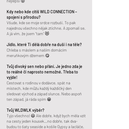
nejlepší 😝
Kdy nebo kde cítíš WILD CONNECTION –
spojení s přírodou?
Všude, kde se moje srdce rozbuší. To pak
najednou všechno nějak ztichne. A zpomalí se.
A já vím, že jsem “tam” 😻
Jídlo, které Ti dělá dobře na duši i na těle?
Chleba s máslem a naším domácím
meruňkovým džemem 😋
Tvůj divoký sen nebo přání. Je jedno zda je
to reálné či naprosto nemožné. Třeba to
vyjde!
Cestovat s rodinou v dodávce, spát na
místech, kde můžu každý každičký den
sledovat východ a západ slunce. Nebo aspoň
ten západ, já ráda spím 😁
Tvůj WLDWLK výběr?
Tyjo všechno! 😃 Ale dobře, když bych měla vzít
na cesty jeden kousek…no dobře, tak dva-
budou to šaty seaside a košile Gypsy a lacláče.