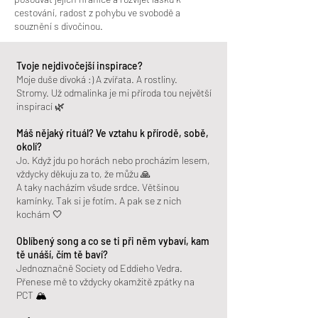
cestování, radost z pohybu ve svobodě a
souznění s divočinou.
Tvoje nejdivočejší inspirace?
Moje duše divoká :) A zvířata. A rostliny.
Stromy. Už odmalinka je mi příroda tou největší
inspirací 🌿
Máš nějaký rituál? Ve vztahu k přírodě, sobě,
okolí?
Jo. Když jdu po horách nebo procházím lesem,
vždycky děkuju za to, že můžu 🙏
A taky nacházím všude srdce. Většinou
kamínky. Tak si je fotím. A pak se z nich
kochám 🤍
Oblíbený song a co se ti při něm vybaví, kam
tě unáší, čím tě baví?
Jednoznačně Society od Eddieho Vedra.
Přenese mě to vždycky okamžitě zpátky na
PCT 🏔