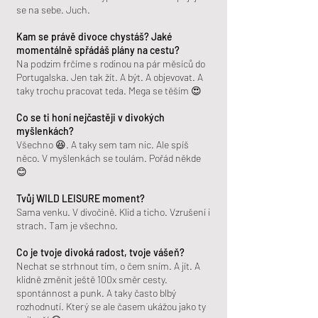
se na sebe. Juch.
Kam se právě divoce chystáš? Jaké
momentálně spřádáš plány na cestu?
Na podzim frčíme s rodinou na pár měsíců do
Portugalska. Jen tak žít. A být. A objevovat. A
taky trochu pracovat teda. Mega se těším 😍
Co se ti honí nejčastěji v divokých
myšlenkách?
Všechno 😆. A taky sem tam nic. Ale spíš
něco. V myšlenkách se toulám. Pořád někde
😊
Tvůj WILD LEISURE moment?
Sama venku. V divočině. Klid a ticho. Vzrušení i
strach. Tam je všechno.
Co je tvoje divoká radost, tvoje vášeň?
Nechat se strhnout tím, o čem sním. A jít. A
klidně změnit ještě 100x směr cesty.
spontánnost a punk. A taky často blbý
rozhodnutí. Který se ale časem ukážou jako ty