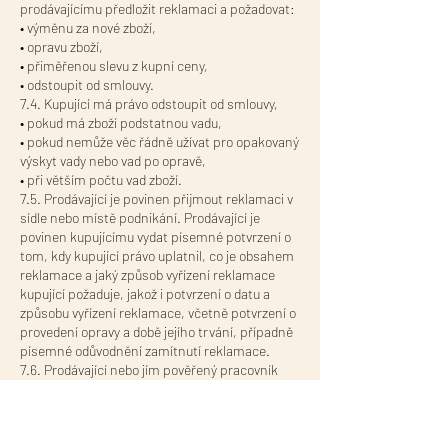
prodávajícímu předložit reklamaci a požadovat:
• výměnu za nové zboží,
• opravu zboží,
• přiměřenou slevu z kupní ceny,
• odstoupit od smlouvy.
7.4. Kupující má právo odstoupit od smlouvy,
• pokud má zboží podstatnou vadu,
• pokud nemůže věc řádně užívat pro opakovaný
výskyt vady nebo vad po opravě,
• při větším počtu vad zboží.
7.5. Prodávající je povinen přijmout reklamaci v
sídle nebo místě podnikání. Prodávající je
povinen kupujícímu vydat písemné potvrzení o
tom, kdy kupující právo uplatnil, co je obsahem
reklamace a jaký způsob vyřízení reklamace
kupující požaduje, jakož i potvrzení o datu a
způsobu vyřízení reklamace, včetně potvrzení o
provedení opravy a době jejího trvání, případně
písemné odůvodnění zamítnutí reklamace.
7.6. Prodávající nebo jím pověřený pracovník
rozhodne o reklamaci ihned, ve složitých
případech do tří pracovních dnů. Do této lhůty
se nezapočítává doba přiměřená podle druhu
výrobku či služby potřebná k odbornému