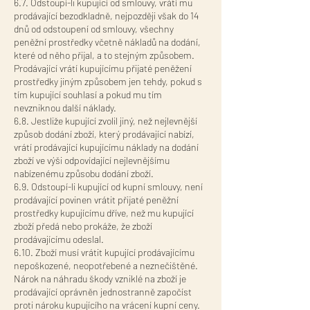
6.7. Odstoupí-li kupující od smlouvy, vrátí mu
prodávající bezodkladně, nejpozději však do 14
dnů od odstoupení od smlouvy, všechny
peněžní prostředky včetně nákladů na dodání,
které od něho přijal, a to stejným způsobem.
Prodávající vrátí kupujícímu přijaté peněžení
prostředky jiným způsobem jen tehdy, pokud s
tím kupující souhlasí a pokud mu tím
nevzniknou další náklady.
6.8. Jestliže kupující zvolil jiný, než nejlevnější
způsob dodání zboží, který prodávající nabízí,
vrátí prodávající kupujícímu náklady na dodání
zboží ve výši odpovídající nejlevnějšímu
nabízenému způsobu dodání zboží.
6.9. Odstoupí-li kupující od kupní smlouvy, není
prodávající povinen vrátit přijaté peněžní
prostředky kupujícímu dříve, než mu kupující
zboží předá nebo prokáže, že zboží
prodávajícímu odeslal.
6.10. Zboží musí vrátit kupující prodávajícímu
nepoškozené, neopotřebené a neznečištěné.
Nárok na náhradu škody vzniklé na zboží je
prodávající oprávněn jednostranně započíst
proti nároku kupujícího na vrácení kupní ceny.