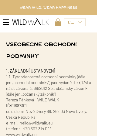
WEAR WILD, WEAR HAPPINESS
CZK (Kč)
VSEOBECNÉ OBCHODNÍ
PODMÍNKY
1. ZÁKLADNÍ USTANOVENÍ
1.1. Tyto všeobecné obchodní podmínky (dále
jen „obchodní podmínky“) jsou vydané dle § 1751 a
násl. zákona č. 89/2012 Sb., občanský zákoník
(dále jen „občanský zákoník“)
Tereza Pěnková - WILD WALK
IČ:01887301
se sídlem: Nové Dvory 88, 262 03 Nové Dvory,
Česká Republika
e-mail: hello@wildwalk.eu
telefon: +420 602 314 044
www.wildwalk.eu