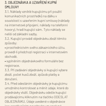
3. OBJEDNÁVKA A UZAVŘENÍ KUPNÍ
SMLOUVY
3.1. Náklady vzniklé kupujícímu při použití
komunikačních prostředků na dálku v
souvislosti s uzavřením kupní smlouvy (náklady
na internetové připojení, náklady na telefonní
hovory), hradí kupující sám. Tyto náklady se
neliší od základní sazby.
3.2. Kupující provádí objednávku zboží těmito
způsoby:
• prostřednictvím svého zákaznického účtu,
provedl-li předchozí registraci v internetovém
obchodě,
• vyplněním objednávkového formuláře bez
registrace.
3.3. Při zadávání objednávky si kupující vybere
zboží, počet kusů zboží, způsob platby a
doručení.
3.4. Před odesláním objednávky je kupujícímu
umožněno kontrolovat a měnit údaje, které do
objednávky vložil. Objednávku odešle kupující
prodávajícímu kliknutím na tlačítko ODESLAT
OBJEDNÁVKU. Údaje uvedené v objednávce
jsou prodávajícím považovány za správné.