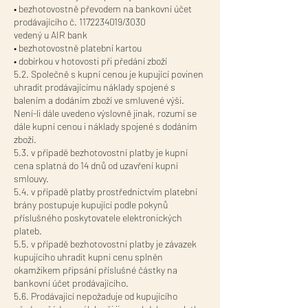
• bezhotovostně převodem na bankovní účet
prodávajícího č. 1172234019/3030
vedený u AIR bank
• bezhotovostně platební kartou
• dobírkou v hotovosti při předání zboží
5.2. Společně s kupní cenou je kupující povinen
uhradit prodávajícímu náklady spojené s
balením a dodáním zboží ve smluvené výši.
Není-li dále uvedeno výslovně jinak, rozumí se
dále kupní cenou i náklady spojené s dodáním
zboží.
5.3. v případě bezhotovostní platby je kupní
cena splatná do 14 dnů od uzavření kupní
smlouvy.
5.4. v případě platby prostřednictvím platební
brány postupuje kupující podle pokynů
příslušného poskytovatele elektronických
plateb.
5.5. v případě bezhotovostní platby je závazek
kupujícího uhradit kupní cenu splněn
okamžikem připsání příslušné částky na
bankovní účet prodávajícího.
5.6. Prodávající nepožaduje od kupujícího