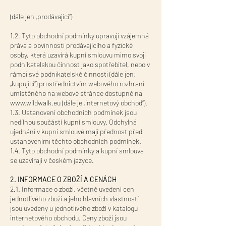
(dále jen „prodávající“)
1.2. Tyto obchodní podmínky upravují vzájemná
práva a povinnosti prodávajícího a fyzické
osoby, která uzavírá kupní smlouvu mimo svoji
podnikatelskou činnost jako spotřebitel, nebo v
rámci své podnikatelské činnosti (dále jen:
„kupující“) prostřednictvím webového rozhraní
umístěného na webové stránce dostupné na
www.wildwalk.eu
(dále je „internetový obchod“).
1.3. Ustanovení obchodních podmínek jsou
nedílnou součástí kupní smlouvy. Odchylná
ujednání v kupní smlouvě mají přednost před
ustanoveními těchto obchodních podmínek.
1.4. Tyto obchodní podmínky a kupní smlouva
se uzavírají v českém jazyce.
2. INFORMACE O ZBOŽÍ A CENÁCH
2.1. Informace o zboží, včetně uvedení cen
jednotlivého zboží a jeho hlavních vlastností
jsou uvedeny u jednotlivého zboží v katalogu
internetového obchodu. Ceny zboží jsou