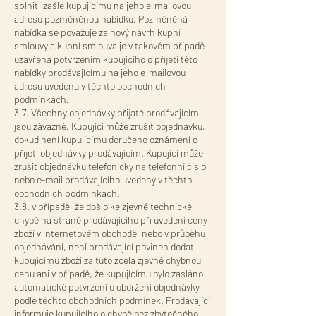
splnit, zašle kupujícímu na jeho e-mailovou
adresu pozměněnou nabídku. Pozměněná
nabídka se považuje za nový návrh kupní
smlouvy a kupní smlouva je v takovém případě
uzavřena potvrzením kupujícího o přijetí této
nabídky prodávajícímu na jeho e-mailovou
adresu uvedenu v těchto obchodních
podmínkách.
3.7. Všechny objednávky přijaté prodávajícím
jsou závazné. Kupující může zrušit objednávku,
dokud není kupujícímu doručeno oznámení o
přijetí objednávky prodávajícím. Kupující může
zrušit objednávku telefonicky na telefonní číslo
nebo e-mail prodávajícího uvedený v těchto
obchodních podmínkách.
3.8. v případě, že došlo ke zjevné technické
chybě na straně prodávajícího při uvedení ceny
zboží v internetovém obchodě, nebo v průběhu
objednávání, není prodávající povinen dodat
kupujícímu zboží za tuto zcela zjevně chybnou
cenu ani v případě, že kupujícímu bylo zasláno
automatické potvrzení o obdržení objednávky
podle těchto obchodních podmínek. Prodávající
informuje kupujícího o chybě bez zbytečného