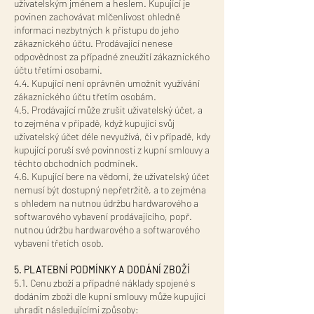
uživatelským jménem a heslem. Kupující je
povinen zachovávat mlčenlivost ohledně
informací nezbytných k přístupu do jeho
zákaznického účtu. Prodávající nenese
odpovědnost za případné zneužití zákaznického
účtu třetími osobami.
4.4. Kupující není oprávněn umožnit využívání
zákaznického účtu třetím osobám.
4.5. Prodávající může zrušit uživatelský účet, a
to zejména v případě, když kupující svůj
uživatelský účet déle nevyužívá, či v případě, kdy
kupující poruší své povinnosti z kupní smlouvy a
těchto obchodních podmínek.
4.6. Kupující bere na vědomí, že uživatelský účet
nemusí být dostupný nepřetržitě, a to zejména
s ohledem na nutnou údržbu hardwarového a
softwarového vybavení prodávajícího, popř.
nutnou údržbu hardwarového a softwarového
vybavení třetích osob.
5. PLATEBNÍ PODMÍNKY A DODÁNÍ ZBOŽÍ
5.1. Cenu zboží a případné náklady spojené s
dodáním zboží dle kupní smlouvy může kupující
uhradit následujícími způsoby: