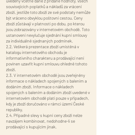
uvedeny včetně daně z přidané hodnoty, všech
souvisejících poplatků a nákladů za vrácení
zboží, jestliže toto zboží ze své podstaty nemůže
být vráceno obvyklou poštovní cestou. Ceny
zboží zůstávají v platnosti po dobu, po kterou
jsou zobrazovány v internetovém obchodě. Toto
ustanovení nevylučuje sjednání kupní smlouvy
za individuálně sjednaných podmínek.
2.2. Veškerá prezentace zboží umístěná v
katalogu internetového obchodu je
informativního charakteru a prodávající není
povinen uzavřít kupní smlouvu ohledně tohoto
zboží.
2.3. V internetovém obchodě jsou zveřejněny
informace o nákladech spojených s balením a
dodáním zboží. Informace o nákladech
spojených s balením a dodáním zboží uvedené v
internetovém obchodě platí pouze v případech,
kdy je zboží doručováno v rámci území České
republiky.
2.4. Případné slevy s kupní ceny zboží nelze
navzájem kombinovat, nedohodne-li se
prodávající s kupujícím jinak.