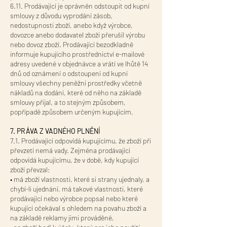
6.11. Prodávající je oprávněn odstoupit od kupní
smlouvy z důvodu vyprodání zásob,
nedostupnosti zboží, anebo když výrobce,
dovozce anebo dodavatel zboží přerušil výrobu
nebo dovoz zboží. Prodávající bezodkladně
informuje kupujícího prostřednictví e-mailové
adresy uvedené v objednávce a vrátí ve lhůtě 14
dnů od oznámení o odstoupení od kupní
smlouvy všechny peněžní prostředky včetně
nákladů na dodání, které od něho na základě
smlouvy přijal, a to stejným způsobem,
popřípadě způsobem určeným kupujícím.
7. PRÁVA Z VADNÉHO PLNĚNÍ
7.1. Prodávající odpovídá kupujícímu, že zboží při
převzetí nemá vady. Zejména prodávající
odpovídá kupujícímu, že v době, kdy kupující
zboží převzal:
• má zboží vlastnosti, které si strany ujednaly, a
chybí-li ujednání, má takové vlastnosti, které
prodávající nebo výrobce popsal nebo které
kupující očekával s ohledem na povahu zboží a
na základě reklamy jimi prováděné,