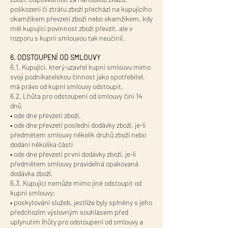
poškození či ztrátu zboží přechází na kupujícího
okamžikem převzetí zboží nebo okamžikem, kdy
měl kupující povinnost zboží převzít, ale v
rozporu s kupní smlouvou tak neučinil.
6. ODSTOUPENÍ OD SMLOUVY
6.1. Kupující, který uzavřel kupní smlouvu mimo
svoji podnikatelskou činnost jako spotřebitel,
má právo od kupní smlouvy odstoupit.
6.2. Lhůta pro odstoupení od smlouvy činí 14
dnů
• ode dne převzetí zboží,
• ode dne převzetí poslední dodávky zboží, je-li
předmětem smlouvy několik druhů zboží nebo
dodání několika částí
• ode dne převzetí první dodávky zboží, je-li
předmětem smlouvy pravidelná opakovaná
dodávka zboží.
6.3. Kupující nemůže mimo jiné odstoupit od
kupní smlouvy:
• poskytování služeb, jestliže byly splněny s jeho
předchozím výslovným souhlasem před
uplynutím lhůty pro odstoupení od smlouvy a