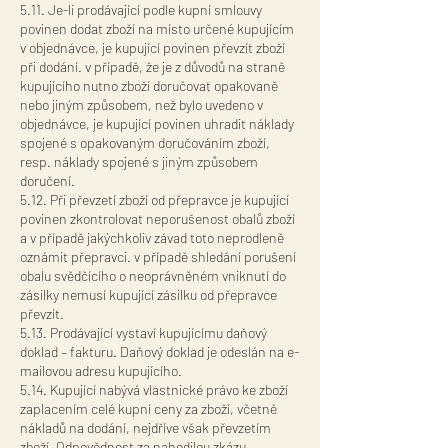
5.11. Je-li prodávající podle kupní smlouvy
povinen dodat zboží na místo určené kupujícím
v objednávce, je kupující povinen převzít zboží
při dodání. v případě, že je z důvodů na straně
kupujícího nutno zboží doručovat opakovaně
nebo jiným způsobem, než bylo uvedeno v
objednávce, je kupující povinen uhradit náklady
spojené s opakovaným doručováním zboží,
resp. náklady spojené s jiným způsobem
doručení.
5.12. Při převzetí zboží od přepravce je kupující
povinen zkontrolovat neporušenost obalů zboží
a v případě jakýchkoliv závad toto neprodleně
oznámit přepravci. v případě shledání porušení
obalu svědčícího o neoprávněném vniknutí do
zásilky nemusí kupující zásilku od přepravce
převzít.
5.13. Prodávající vystaví kupujícímu daňový
doklad – fakturu. Daňový doklad je odeslán na e-
mailovou adresu kupujícího.
5.14. Kupující nabývá vlastnické právo ke zboží
zaplacením celé kupní ceny za zboží, včetně
nákladů na dodání, nejdříve však převzetím
zboží. Odpovědnost za nahodilou zkázu,