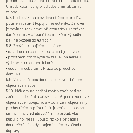
předem žádnou zálohu či jinou obdobnou platbu.
Úhrada kupní ceny před odesláním zboží není
zálohou.
5.7. Podle zákona o evidenci tržeb je prodávající
povinen vystavit kupujícímu účtenku. Zároveň
je povinen zaevidovat přijatou tržbu u správce
daně online, v případě technického výpadku
pak nejpozději do 48 hodin
5.8. Zboží je kupujícímu dodáno:
• na adresu určenou kupujícím objednávce
• prostřednictvím výdejny zásilek na adresu
výdejny, kterou kupující určil,
• osobním odběrem v Praze po předchozí
domluvě
5.9. Volba způsobu dodání se provádí během
objednávání zboží.
5.10. Náklady na dodání zboží v závislosti na
způsobu odeslání a převzetí zboží jsou uvedeny v
objednávce kupujícího a v potvrzení objednávky
prodávajícím. v případě, že je způsob dopravy
smluven na základě zvláštního požadavku
kupujícího, nese kupující riziko a případné
dodatečné náklady spojené s tímto způsobem
dopravy.