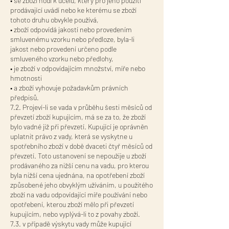
• se zboží hodí k účelu, který pro jeho použití
prodávající uvádí nebo ke kterému se zboží
tohoto druhu obvykle používá,
• zboží odpovídá jakostí nebo provedením
smluvenému vzorku nebo předloze, byla-li
jakost nebo provedení určeno podle
smluveného vzorku nebo předlohy,
• je zboží v odpovídajícím množství, míře nebo
hmotnosti
• a zboží vyhovuje požadavkům právních
předpisů.
7.2. Projeví-li se vada v průběhu šesti měsíců od
převzetí zboží kupujícím, má se za to, že zboží
bylo vadné již při převzetí. Kupující je oprávněn
uplatnit právo z vady, která se vyskytne u
spotřebního zboží v době dvaceti čtyř měsíců od
převzetí. Toto ustanovení se nepoužije u zboží
prodávaného za nižší cenu na vadu, pro kterou
byla nižší cena ujednána, na opotřebení zboží
způsobené jeho obvyklým užíváním, u použitého
zboží na vadu odpovídající míře používání nebo
opotřebení, kterou zboží mělo při převzetí
kupujícím, nebo vyplývá-li to z povahy zboží.
7.3. v případě výskytu vady může kupující