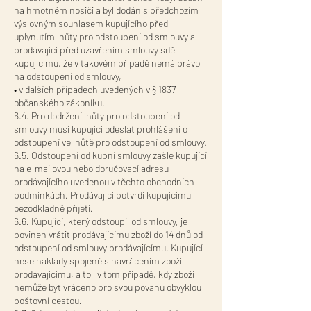
na hmotném nosiči a byl dodán s předchozím
výslovným souhlasem kupujícího před
uplynutím lhůty pro odstoupení od smlouvy a
prodávající před uzavřením smlouvy sdělil
kupujícímu, že v takovém případě nemá právo
na odstoupení od smlouvy,
• v dalších případech uvedených v § 1837
občanského zákoníku.
6.4. Pro dodržení lhůty pro odstoupení od
smlouvy musí kupující odeslat prohlášení o
odstoupení ve lhůtě pro odstoupení od smlouvy.
6.5. Odstoupení od kupní smlouvy zašle kupující
na e-mailovou nebo doručovací adresu
prodávajícího uvedenou v těchto obchodních
podmínkách. Prodávající potvrdí kupujícímu
bezodkladně přijetí.
6.6. Kupující, který odstoupil od smlouvy, je
povinen vrátit prodávajícímu zboží do 14 dnů od
odstoupení od smlouvy prodávajícímu. Kupující
nese náklady spojené s navrácením zboží
prodávajícímu, a to i v tom případě, kdy zboží
nemůže být vráceno pro svou povahu obvyklou
poštovní cestou.