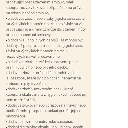
prodávající před uzavřením smlouvy sdělil
kupujícímu, že v takovém případě nemá právo
na odstoupení od smlouvy,
• o dodávce zboží nebo služby, jejichž cena závisí
na výchylkách finančního trhu nezávisle na vůli
prodávajícího a k němuž může dojít během lhůty
pro odstoupení od smlouvy,
• o dodání alkoholických nápojů, jež mohou být
dodány až po uplynutí třiceti dnů a jejichž cena
závisí na výchylkách finančního trhu
nezávislých na vůli prodávajícího,
• o dodávce zboží, které bylo upraveno podle
přání kupujícího nebo pro jeho osobu,
• dodávce zboží, které podléhá rychlé zkáze,
jakož i zboží, které bylo po dodání nenávratně
smíseno s jiným zbožím,
• dodávce zboží v uzavřeném obalu, které
kupující z obalu vyňal a z hygienických důvodů jej
není možné vrátit,
• dodávce zvukové nebo obrazové nahrávky nebo
počítačového programu, pokud porušil jejich
původní obal,
• dodávce novin, periodik nebo časopisů,
• dodání digitálního obsahu, pokud nebyl dodán