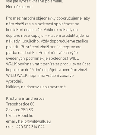
vše jde vyřešit krásně po emailu.
Moc děkujeme!
Pro mezinárodní objednávky doporučujeme, aby
nám zboží zaslala poštovní společnost na
kontaktní údaje níže. Veškeré náklady na
dopravu nese kupující – vrácení produktu jde na
náklady kupujícího. Vždy doporučujeme zásilku
pojistit. Při vrácení zboží není akceptována
platba na dobírku. Při splnění všech výše
uvedených podmínek je společnost WILD
WALK povinna vrátit peníze za produkty na účet
kupujícího do 14 dnů od přijetí vráceného zboží.
WILD WALK nepřijímá vrácení zboží ve
výprodeji.
Náklady na dopravu jsou nevratné.
Kristyna Brandnerova
Trebohostice 86
Skvorec 250 83
Czech Republic
email:
hello@wildwalk.eu
tel.:
+420 602 314 044