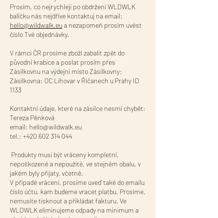
Prosím, co nejrychleji po obdržení WLDWLK
balíčku nás nejdříve kontaktuj na email:
hello@wildwalk.eu
a nezapomeň prosím uvést
číslo Tvé objednávky.
V rámci ČR prosíme zboží zabalit zpět do
původní krabice a poslat prosím přes
Zásilkovnu na výdejní místo Zásilkovny:
Zásilkovna: OC Lihovar v Říčanech u Prahy ID
1133
Kontaktní údaje, které na zásilce nesmí chybět:
Tereza Pěnková
email:
hello@wildwalk.eu
tel.:
+420 602 314 044
Produkty musí být vráceny kompletní,
nepoškozené a nepoužité, ve stejném obalu, v
jakém byly přijaty, včetně.
V případě vrácení, prosíme uveď také do emailu
číslo účtu, kam budeme vracet platbu. Prosíme,
nemusíte tisknout a přikládat fakturu. Ve
WLDWLK eliminujeme odpady na minimum a