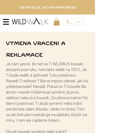
WEAR WILD, WEAR HAPPINESS
CZK (Kč)
VYMENA VRACENI A
REKLAMACE
Je nám jasné, že než se Ti WLDWLK kousek
dostane pod ruku, nemůžeš vědět na 100%, že
Ti bude sedět a splňovat Tvou představu.
Nesedí Ti velikost ? Barvy nejsou takové, jak sis
představovala? Nevadí. Pokud se Ti kousek líbí,
jenom nesedí můžeme jej vyměnit za jinou
velikost nebo jiný kousek. Ze zákona máme 14ti
denní povinnost Ti zboží vyměnit nebo vrátit
peníze bez udání důvodu, takže no stres! Toto
se ale bohužel nevztahuje na zakázky šitých na
míru. I tam ale najdeme řešení.
Chceš kousek vyměnit nebo vrátit?