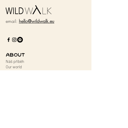
email:
hello@wildwalk.eu
ABOUT
Náš příběh
Our world
Udržitelnost
Podporujeme
Journal
Sound
Kontakt
MENU
Oblečení
Doplňky
​Šaty