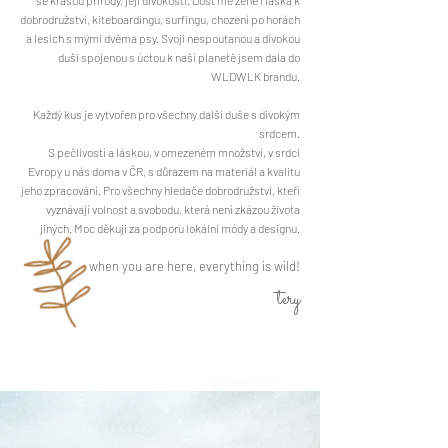
se krásou přírody, její divokostí. Dost mě žene i láska k
dobrodružství, kiteboardingu, surfingu, chození po horách
a lesích s mými dvěma psy. Svoji nespoutanou a divokou
duši spojenou s úctou k naší planetě jsem dala do
WLDWLK brandu.
Každý kus je vytvořen pro všechny další duše s divokým
srdcem.
S pečlivostí a láskou, v omezeném množství, v srdci
Evropy u nás doma v ČR, s důrazem na materiál a kvalitu
jeho zpracování. Pro všechny hledače dobrodružství, kteří
vyznávají volnost a svobodu, která není zkázou života
jiných. Moc děkuji za podporu lokální módy a designu.
when you are here, everything is wild!
tery
PODCAST