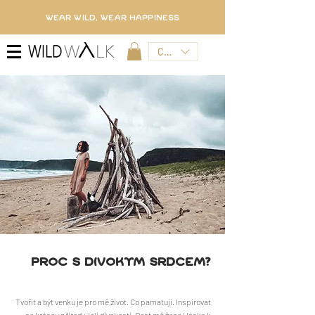
WEAR WILD, WEAR HAPPINESS
CZK (Kč)
PROc S DIVOKyM SRDCEM?
Tvořit a být venku je pro mě život. Co pamatuji. Inspirovat