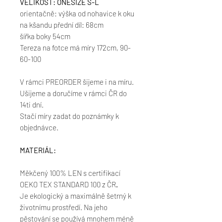
VELIKOST: ONESIZE S-L
orientačně: výška od nohavice k oku
na kšandu přední díl: 68cm
šířka boky 54cm
Tereza na fotce má míry 172cm, 90-
60-100
V rámci PREORDER šijeme i na míru.
Ušijeme a doručíme v rámci ČR do
14ti dní.
Stačí míry zadat do poznámky k
objednávce.
MATERIÁL:
Měkčený 100% LEN s certifikací
OEKO TEX STANDARD 100 z ČR
.
Je ekologický a maximálně šetrný k
životnímu prostředí. Na jeho
pěstování se používá mnohem méně