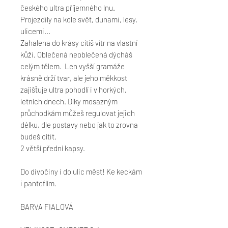
českého ultra příjemného lnu.
Projezdily na kole svět, dunami, lesy,
ulicemi...
Zahalena do krásy cítíš vítr na vlastní
kůži. Oblečená neoblečená dýcháš
celým tělem. Len vyšší gramáže
krásně drží tvar, ale jeho měkkost
zajišťuje ultra pohodlí i v horkých,
letních dnech. Díky mosazným
průchodkám můžeš regulovat jejich
délku, dle postavy nebo jak to zrovna
budeš cítit.
2 větší přední kapsy.
Do divočiny i do ulic měst! Ke keckám
i pantoflím.
BARVA FIALOVÁ