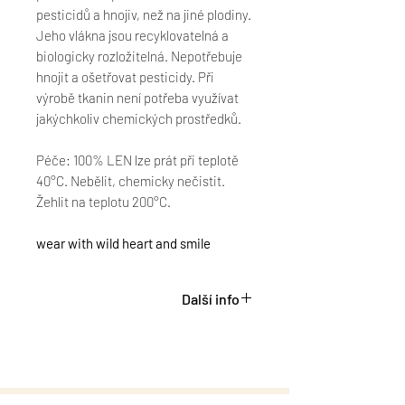
pesticidů a hnojiv, než na jiné plodiny.
Jeho vlákna jsou recyklovatelná a
biologicky rozložitelná. Nepotřebuje
hnojit a ošetřovat pesticidy. Při
výrobě tkanin není potřeba využívat
jakýchkoliv chemických prostředků.
Péče: 100% LEN lze prát při teplotě
40°C. Nebělit, chemicky nečistit.
Žehlit na teplotu 200°C.
wear with wild heart and smile
Další info
Vyrobeno u nás doma v ČR.
Uvnitř potištěná etiketa ze zbytků
legín. která připomíná hedvábí.
Na spodním díle etiketa WLDWLK z