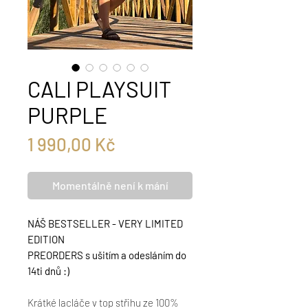
CALI PLAYSUIT
PURPLE
Cena
1 990,00 Kč
Momentálně není k mání
NÁŠ BESTSELLER - VERY LIMITED
EDITION
PREORDERS s ušitím a odesláním do
14ti dnů :)
Krátké lacláče v top střihu ze 100%