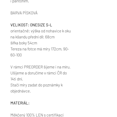
i pantoflím.
BARVA PÍSKOVÁ
VELIKOST: ONESIZE S-L
orientačně: výška od nohavice k oku
na kšandu přední díl: 68cm
šířka boky 54cm
Tereza na fotce má míry 172cm, 90-
60-100
V rámci PREORDER šijeme i na míru.
Ušijeme a doručíme v rámci ČR do
14ti dní.
Stačí míry zadat do poznámky k
objednávce.
MATERIÁL:
Měkčený 100% LEN s certifikací