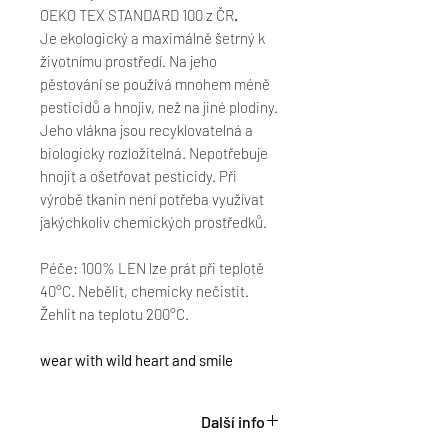
OEKO TEX STANDARD 100 z ČR
.
Je ekologický a maximálně šetrný k
životnímu prostředí. Na jeho
pěstování se používá mnohem méně
pesticidů a hnojiv, než na jiné plodiny.
Jeho vlákna jsou recyklovatelná a
biologicky rozložitelná. Nepotřebuje
hnojit a ošetřovat pesticidy. Při
výrobě tkanin není potřeba využívat
jakýchkoliv chemických prostředků.
Péče: 100% LEN lze prát při teplotě
40°C. Nebělit, chemicky nečistit.
Žehlit na teplotu 200°C.
wear with wild heart and smile
Další info