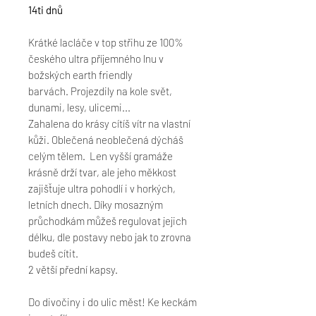
14ti dnů
Krátké lacláče v top střihu ze 100%
českého ultra příjemného lnu v
božských earth friendly
barvách. Projezdily na kole svět,
dunami, lesy, ulicemi...
Zahalena do krásy cítíš vítr na vlastní
kůži. Oblečená neoblečená dýcháš
celým tělem. Len vyšší gramáže
krásně drží tvar, ale jeho měkkost
zajišťuje ultra pohodlí i v horkých,
letních dnech. Díky mosazným
průchodkám můžeš regulovat jejich
délku, dle postavy nebo jak to zrovna
budeš cítit.
2 větší přední kapsy.
Do divočiny i do ulic měst! Ke keckám