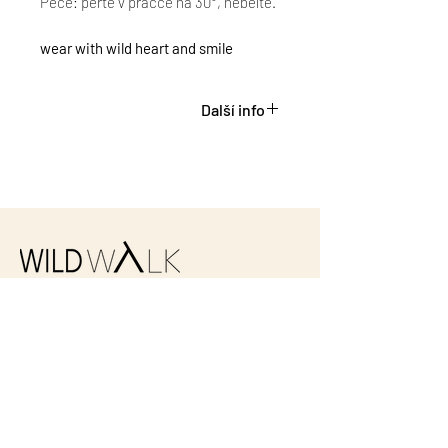
Péče: perte v pračce na 30°, nebělte.
wear with wild heart and smile
Další info
Vyrobeno u nás doma v ČR.
Uvnitř potištěná etiketa ze zbytků
legín. která připomíná hedvábí.
Na spodním díle etiketa WLDWLK z
pratelného papíru.
Z každého prodaného kousku
putuje 50 Kč
email:
hello@wildwalk.eu
organizaci www.morskezelvy.cz. na
záchranu želv ♥
WLDWLK kousky v igeliťáku
nečekej!
Balíme je do 100% recyklovaného
ABOUT
materiálu, který byl již použit a
Náš příběh