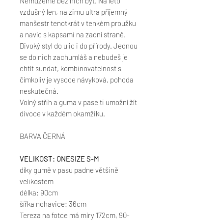
Nemůžeme bez nich být. Na léto
vzdušný len, na zimu ultra příjemný
manšestr tenotkrát v tenkém proužku
a navíc s kapsami na zadní straně.
Divoký styl do ulic i do přírody. Jednou
se do nich zachumláš a nebudeš je
chtít sundat, kombinovatelnost s
čímkoliv je vysoce návyková, pohoda
neskutečná.
Volný střih a guma v pase ti umožní žít
divoce v každém okamžiku.
BARVA ČERNÁ
VELIKOST: ONESIZE S-M
díky gumě v pasu padne většině
velikostem
délka: 90cm
šířka nohavice: 36cm
Tereza na fotce má míry 172cm, 90-