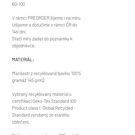
60-100
V rámci PREORDER šijeme i na míru.
Ušijeme a doručíme v rámci ČR do
14ti dní.
Stačí míry zadat do poznámky k
objednávce.
MATERIÁL:
Manšestr z recyklované bavlny 100%
gramáž 145 g/m2
Vybraný recyklovaný materiál s
certifikací Oeko-Tex Standard 100
Product class I, Global Recycled
Standard vyrobený ze starého
oblečení.