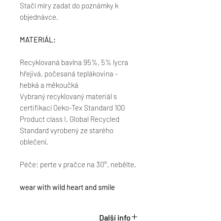
Stačí míry zadat do poznámky k
objednávce.
MATERIÁL:
Recyklovaná bavlna 95%, 5% lycra
hřejivá, počesaná teplákovina -
hebká a měkoučká
Vybraný recyklovaný materiál s
certifikací Oeko-Tex Standard 100
Product class I, Global Recycled
Standard vyrobený ze starého
oblečení.
Péče: perte v pračce na 30°, nebělte.
wear with wild heart and smile
Další info