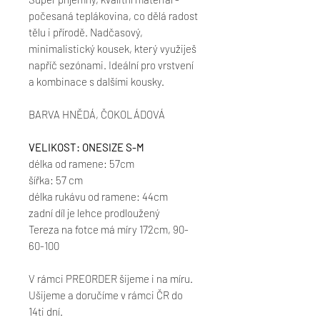
počesaná teplákovina, co dělá radost
tělu i přírodě. Nadčasový,
minimalistický kousek, který využiješ
napříč sezónami. Ideální pro vrstvení
a kombinace s dalšími kousky.
BARVA HNĚDÁ, ČOKOLÁDOVÁ
VELIKOST: ONESIZE S-M
délka od ramene: 57cm
šířka: 57 cm
délka rukávu od ramene: 44cm
zadní díl je lehce prodloužený
Tereza na fotce má míry 172cm, 90-
60-100
V rámci PREORDER šijeme i na míru.
Ušijeme a doručíme v rámci ČR do
14ti dní.