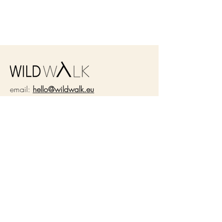
Vyrobeno u nás doma v ČR.
Uvnitř potištěná etiketa ze zbytků
legín. která připomíná hedvábí.
Na spodním díle etiketa WLDWLK z
pratelného papíru.
Z každého prodaného kousku
putuje 50 Kč
email:
hello@wildwalk.eu
organizaci www.morskezelvy.cz. na
záchranu želv ♥
WLDWLK kousky v igeliťáku
nečekej!
Balíme je do 100% recyklovaného
ABOUT
materiálu, který byl již použit a
Náš příběh
Our world
znovu recyklován.
Udržitelnost
Podporujeme
Journal
Sound
Kontakt