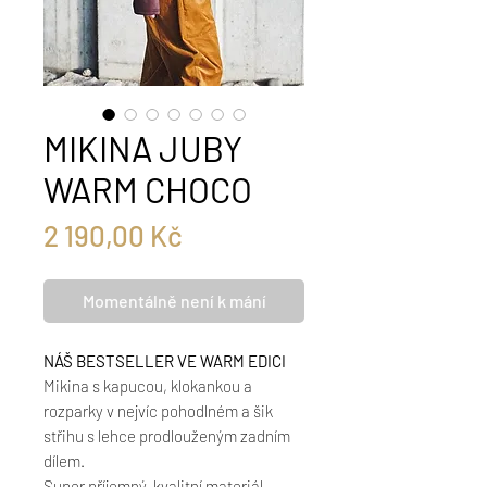
MIKINA JUBY
WARM CHOCO
Cena
2 190,00 Kč
Momentálně není k mání
NÁŠ BESTSELLER VE WARM EDICI
Mikina s kapucou, klokankou a
rozparky v nejvíc pohodlném a šik
střihu s lehce prodlouženým zadním
dílem.
Super příjemný, kvalitní materiál -