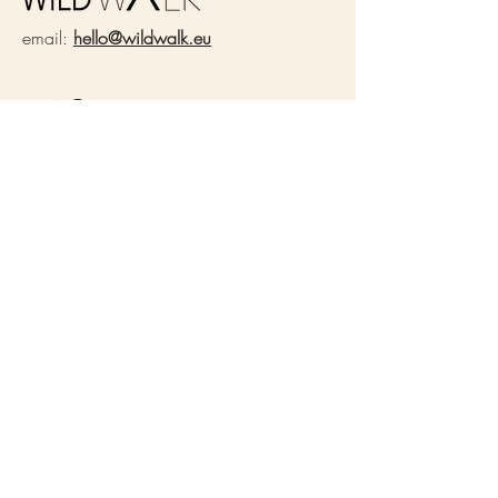
Z každého prodaného kousku
putuje 50 Kč
email:
hello@wildwalk.eu
organizaci www.morskezelvy.cz. na
záchranu želv ♥
WLDWLK kousky v igeliťáku
nečekej!
Balíme je do 100% recyklovaného
ABOUT
materiálu, který byl již použit a
Náš příběh
Our world
znovu recyklován.
Udržitelnost
Podporujeme
Journal
Sound
Kontakt
MENU
Oblečení
Doplňky
​Šaty
Lacláče a kalhoty
Mikiny