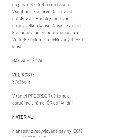
na pláž nebo třeba i na nákup.
Všechno se do ní vejde, je snad
nafukovací. Přidali jsme z vnější
strany velkou kapsu. Navíc je z ultra
krásného a příjemného manšestru.
Vnitřek z úpletu z recyklovaných PET
lahví.
BARVA BÉŽOVÁ
VELIKOST:
57x35cm
V rámci PREORDER ušijeme a
doručíme v rámci ČR do 14ti dní.
MATERIÁL:
Manšestr z recyklované bavlny 100%