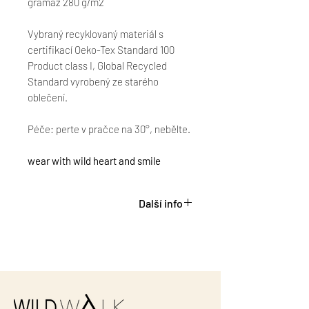
gramáž 280 g/m2
Vybraný recyklovaný materiál s
certifikací Oeko-Tex Standard 100
Product class I, Global Recycled
Standard vyrobený ze starého
oblečení.
Péče: perte v pračce na 30°, nebělte.
wear with wild heart and smile
Další info
Vyrobeno u nás doma v ČR.
Uvnitř potištěná etiketa ze zbytků
legín. která připomíná hedvábí.
Na spodním díle etiketa WLDWLK z
pratelného papíru.