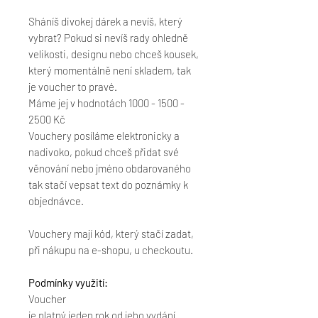
Sháníš divokej dárek a nevíš, který
vybrat? Pokud si nevíš rady ohledně
velikosti, designu nebo chceš kousek,
který momentálně není skladem, tak
je voucher to pravé.
Máme jej v hodnotách 1000 - 1500 -
2500 Kč
Vouchery posíláme elektronicky a
nadivoko, pokud chceš přidat své
věnování nebo jméno obdarovaného
tak stačí vepsat text do poznámky k
objednávce.
Vouchery mají kód, který stačí zadat,
při nákupu na e-shopu, u checkoutu.
Podmínky využití:
Voucher
je platný jeden rok od jeho vydání.