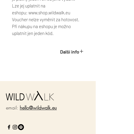
Lze jej uplatnit na
eshopu: www.shop.wildwalk.eu
Voucher nelze vyměnit za hotovost.
Při nákupu na eshopu je možno
uplatnit jen jeden kód.
Další info
Vyrobeno u nás doma v ČR.
Z každého prodaného kousku
putuje 50 Kč
organizaci www.morskezelvy.cz. na
záchranu želv ♥
email:
hello@wildwalk.eu