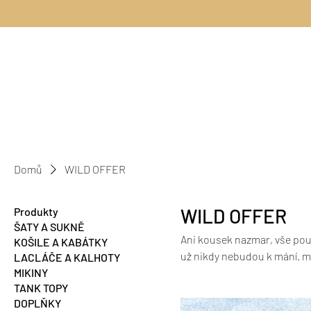
Domů
WILD OFFER
WILD OFFER
Produkty
ŠATY A SUKNĚ
Ani kousek nazmar, vše použ
KOŠILE A KABÁTKY
už nikdy nebudou k mání. ma
LACLÁČE A KALHOTY
MIKINY
slunci při focení. Nabízíme
TANK TOPY
najdete divoký kousek přes
DOPLŇKY