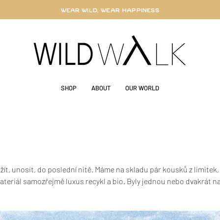
WEAR WILD, WEAR HAPPINESS
SHOP
ABOUT
OUR WORLD
ít, unosit, do poslední nitě. Máme na skladu pár kousků z limitek,
teriál samozřejmě luxus recykl a bio. Byly jednou nebo dvakrát n
 divokou možnost pořídit si tyto parády za lepší cenu. Koukněte, tř
ně pro sebe.