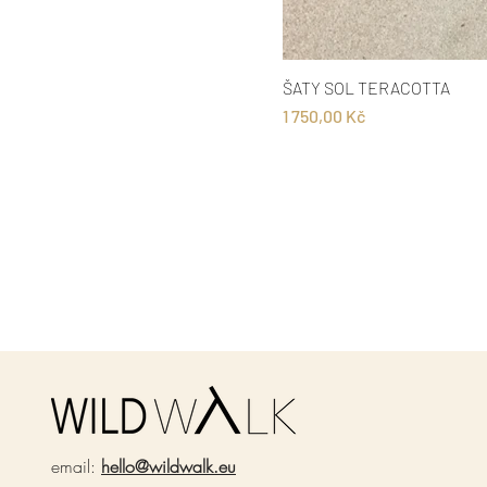
ŠATY SOL TERACOTTA
Cena
1 750,00 Kč
email:
hello@wildwalk.eu