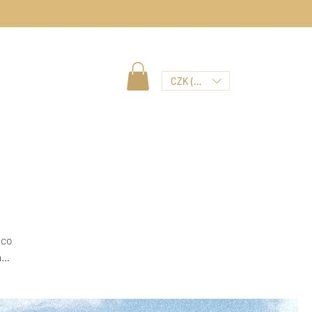
CZK (Kč)
 co
a
eba